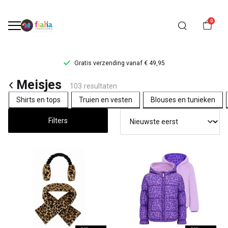
0
erzending vanaf € 49,95
Levertijd 
Meisjes
Meisjes
103 resultaten
kleding
Shirts en tops
Truien en vesten
Blouses en tunieken
-
Filters
FiaLia
Kinderkleding