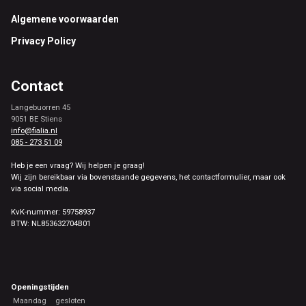
Footer
Algemene voorwaarden
Privacy Policy
Contact
Langebuorren 45
9051 BE Stiens
info@fialia.nl
085 - 273 51 09
Heb je een vraag? Wij helpen je graag!
Wij zijn bereikbaar via bovenstaande gegevens, het contactformulier, maar ook
via social media.
KvK-nummer: 59758937
BTW: NL853632704B01
Openingstijden
Maandag
gesloten