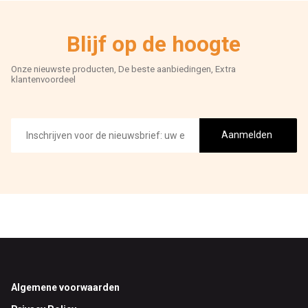
Blijf op de hoogte
Onze nieuwste producten, De beste aanbiedingen, Extra
klantenvoordeel
E-
mailadres
Aanmelden
Footer
Algemene voorwaarden