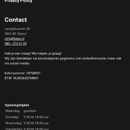
Privacy Policy
Contact
Langebuorren 45
9051 BE Stiens
info@fialia.nl
085 - 273 51 09
Heb je een vraag? Wij helpen je graag!
Wij zijn bereikbaar via bovenstaande gegevens, het contactformulier, maar ook
via social media.
KvK-nummer: 59758937
BTW: NL853632704B01
Openingstijden
Maandag
gesloten
Dinsdag
9.30 tot 18.00 uur
Woensdag
9.30 tot 18.00 uur
Donderdag
9.30 tot 18.00 uur