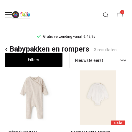
0
Gratis verzending vanaf € 49,95
Babypakken
Babypakken en rompers
3 resultaten
en
Filters
rompers
-
FiaLia
Kinderkleding
Sale