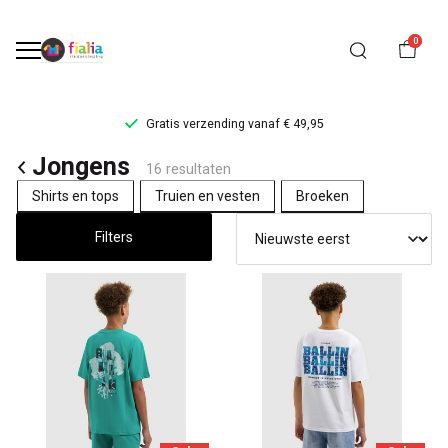
0
Gratis verzending vanaf € 49,95
Jongens
Jongens
16 resultaten
kleding
Shirts en tops
Truien en vesten
Broeken
-
Filters
FiaLia
Kinderkleding