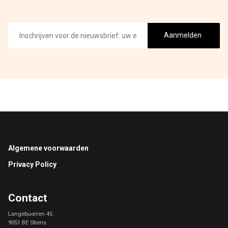
E-
mailadres
Aanmelden
Footer
Algemene voorwaarden
Privacy Policy
Contact
Langebuorren 45
9051 BE Stiens