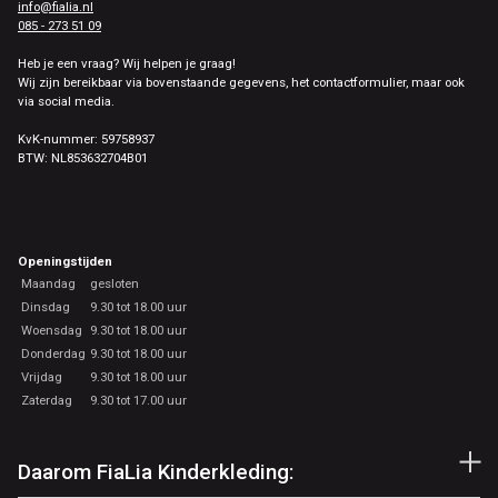
info@fialia.nl
085 - 273 51 09
Heb je een vraag? Wij helpen je graag!
Wij zijn bereikbaar via bovenstaande gegevens, het contactformulier, maar ook
via social media.
KvK-nummer: 59758937
BTW: NL853632704B01
Openingstijden
Maandag
gesloten
Dinsdag
9.30 tot 18.00 uur
Woensdag
9.30 tot 18.00 uur
Donderdag
9.30 tot 18.00 uur
Vrijdag
9.30 tot 18.00 uur
Zaterdag
9.30 tot 17.00 uur
Daarom FiaLia Kinderkleding: