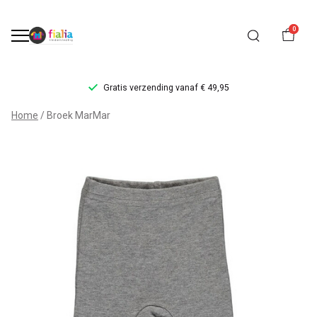
0
Gratis verzending vanaf € 49,95
Broek
Home
Broek MarMar
MarMar
-
FiaLia
Kinderkleding