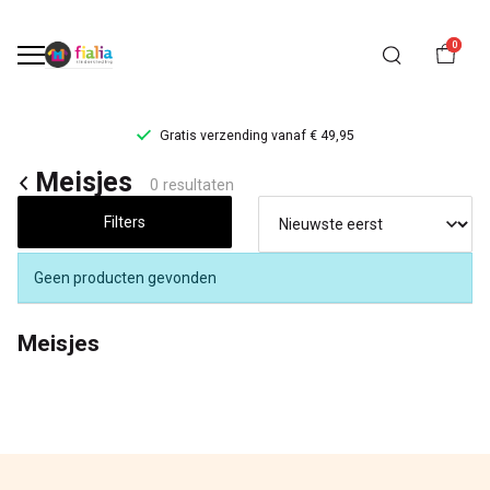
0
Gratis verzending vanaf € 49,95
Meisjes
Meisjes
0 resultaten
kleding
Filters
-
Geen producten gevonden
FiaLia
Meisjes
Kinderkleding