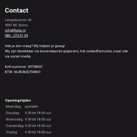
Contact
Langebuorren 45
9051 BE Stiens
info@fialia.nl
085 - 273 51 09
Heb je een vraag? Wij helpen je graag!
Wij zijn bereikbaar via bovenstaande gegevens, het contactformulier, maar ook
via social media.
KvK-nummer: 59758937
BTW: NL853632704B01
Openingstijden
Maandag
gesloten
Dinsdag
9.30 tot 18.00 uur
Woensdag
9.30 tot 18.00 uur
Donderdag
9.30 tot 18.00 uur
Vrijdag
9.30 tot 18.00 uur