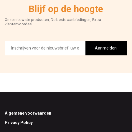
Blijf op de hoogte
Onze nieuwste producten, De beste aanbiedingen, Extra
klantenvoordeel
E-
mailadres
Aanmelden
Footer
Algemene voorwaarden
Privacy Policy