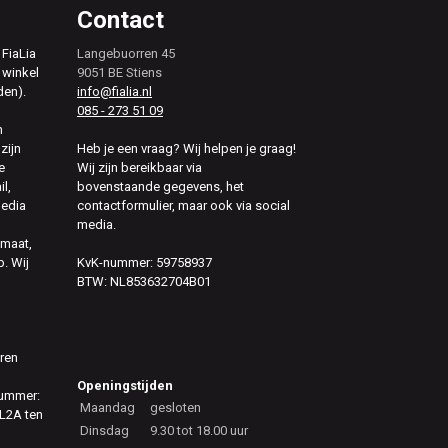
Contact
 FiaLia
Langebuorren 45
 winkel
9051 BE Stiens
den).
info@fialia.nl
085 - 273 51 09
n
zijn
Heb je een vraag? Wij helpen je graag!
e
Wij zijn bereikbaar via
il,
bovenstaande gegevens, het
media
contactformulier, maar ook via social
media.
 maat,
. Wij
KvK-nummer: 59758937
BTW: NL853632704B01
eren
Openingstijden
nummer:
Maandag
gesloten
L2A ten
Dinsdag
9.30 tot 18.00 uur