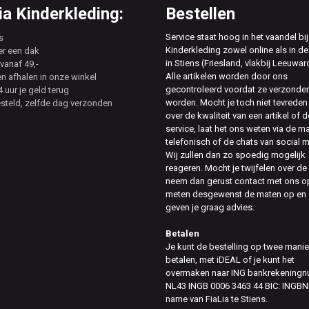
a Kinderkleding:
Bestellen
Service staat hoog in het vaandel bij
s
Kinderkleding zowel online als in de
er een dak
in Stiens (Friesland, vlakbij Leeuwar
vanaf 49,-
Alle artikelen worden door ons
en afhalen in onze winkel
gecontroleerd voordat ze verzonde
 uur je geld terug
worden. Mocht je toch niet tevreden 
esteld, zelfde dag verzonden
over de kwaliteit van een artikel of d
service, laat het ons weten via de ma
telefonisch of de chats van social 
Wij zullen dan zo spoedig mogelijk
reageren. Mocht je twijfelen over de
neem dan gerust contact met ons op
meten desgewenst de maten op en
geven je graag advies.
Betalen
Je kunt de bestelling op twee mani
betalen, met iDEAL of je kunt het
overmaken naar ING bankrekening
NL43 INGB 0006 3463 44 BIC: INGBN
name van FiaLia te Stiens.