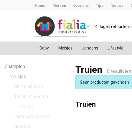
Home
Merken
Over ons
Tips
Nieuws
14 dagen retourtermi
Baby
Meisjes
Jongens
Lifestyle
Truien
Champion
Truien
-
0 resultaten
Meisjes
Geen producten gevonden
FiaLia
Shirts en tops
Truien en vesten
Kinderkleding
Truien
Truien
Jurken en rokken
Broeken