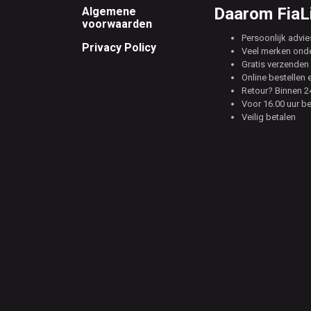
Footer
Daarom FiaLi
Algemene
voorwaarden
Persoonlijk advie
Privacy Policy
Veel merken ond
Gratis verzenden 
Online bestellen 
Retour? Binnen 24
Voor 16.00 uur b
Veilig betalen