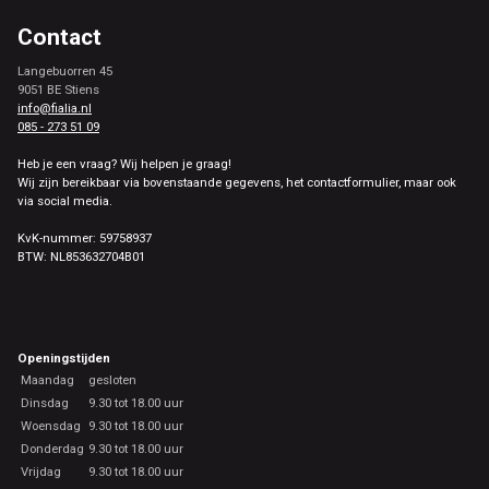
Contact
Langebuorren 45
9051 BE Stiens
info@fialia.nl
085 - 273 51 09
Heb je een vraag? Wij helpen je graag!
Wij zijn bereikbaar via bovenstaande gegevens, het contactformulier, maar ook
via social media.
KvK-nummer: 59758937
BTW: NL853632704B01
Openingstijden
Maandag
gesloten
Dinsdag
9.30 tot 18.00 uur
Woensdag
9.30 tot 18.00 uur
Donderdag
9.30 tot 18.00 uur
Vrijdag
9.30 tot 18.00 uur