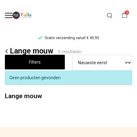
0
Gratis verzending vanaf € 49,95
Lange
Lange mouw
0 resultaten
mouw
Filters
-
Geen producten gevonden
FiaLia
Lange mouw
Kinderkleding