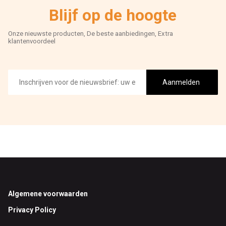
Blijf op de hoogte
Onze nieuwste producten, De beste aanbiedingen, Extra
klantenvoordeel
E-
mailadres
Aanmelden
Footer
Algemene voorwaarden
Privacy Policy