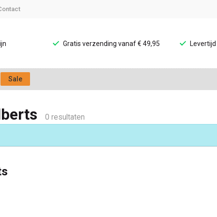
Contact
jn
Gratis verzending vanaf € 49,95
Levertij
Sale
lberts
0 resultaten
ts