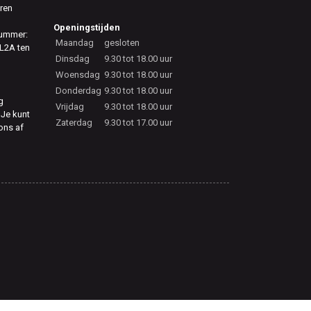
eren
Openingstijden
nummer:
Maandag
gesloten
L2A ten
Dinsdag
9.30 tot 18.00 uur
Woensdag
9.30 tot 18.00 uur
Donderdag
9.30 tot 18.00 uur
g
Vrijdag
9.30 tot 18.00 uur
 Je kunt
Zaterdag
9.30 tot 17.00 uur
 ons af