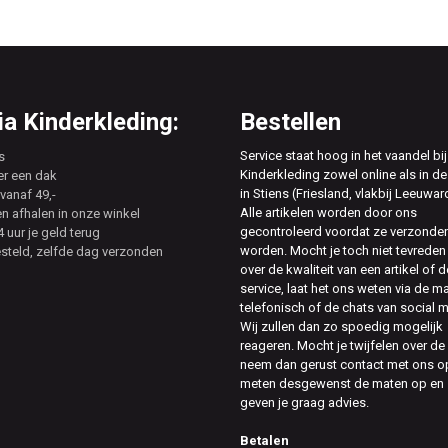
a Kinderkleding:
Bestellen
Service staat hoog in het vaandel bij
s
Kinderkleding zowel online als in de
er een dak
in Stiens (Friesland, vlakbij Leeuwar
vanaf 49,-
Alle artikelen worden door ons
en afhalen in onze winkel
gecontroleerd voordat ze verzonde
 uur je geld terug
worden. Mocht je toch niet tevreden 
esteld, zelfde dag verzonden
over de kwaliteit van een artikel of d
service, laat het ons weten via de ma
telefonisch of de chats van social 
Wij zullen dan zo spoedig mogelijk
reageren. Mocht je twijfelen over de
neem dan gerust contact met ons op
meten desgewenst de maten op en
geven je graag advies.
Betalen