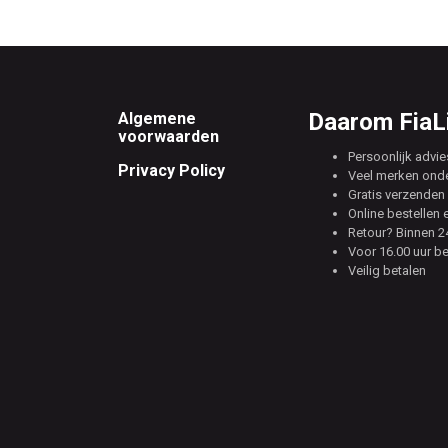
Footer
Daarom FiaLi
Algemene
voorwaarden
Persoonlijk advie
Privacy Policy
Veel merken ond
Gratis verzenden 
Online bestellen 
Retour? Binnen 24
Voor 16.00 uur b
Veilig betalen