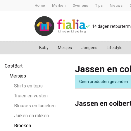
Home
Merken
Over ons
Tips
Nieuws
14 dagen retourtermi
Baby
Meisjes
Jongens
Lifestyle
Jassen
CostBart
Jassen en co
en
Meisjes
Geen producten gevonden
colberts
Shirts en tops
Truien en vesten
-
Jassen en colber
Blouses en tunieken
FiaLia
Jurken en rokken
Broeken