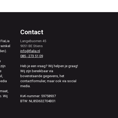
Contact
 FiaLia
Langebuorren 45
 winkel
9051 BE Stiens
den).
info@fialia.nl
085 - 273 51 09
n
zijn
Heb je een vraag? Wij helpen je graag!
e
Wij zijn bereikbaar via
il,
bovenstaande gegevens, het
media
contactformulier, maar ook via social
media.
 maat,
. Wij
KvK-nummer: 59758937
BTW: NL853632704B01