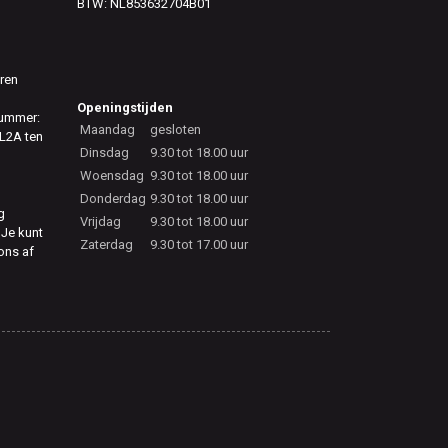
BTW: NL853632704B01
eren
Openingstijden
nummer:
Maandag
gesloten
L2A ten
Dinsdag
9.30 tot 18.00 uur
Woensdag
9.30 tot 18.00 uur
Donderdag
9.30 tot 18.00 uur
g
Vrijdag
9.30 tot 18.00 uur
 Je kunt
Zaterdag
9.30 tot 17.00 uur
 ons af