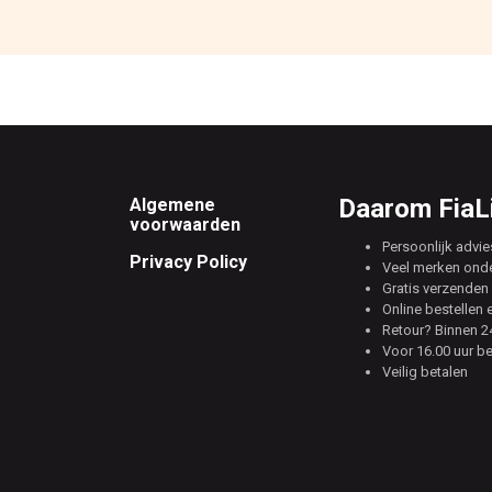
Footer
Daarom FiaLi
Algemene
voorwaarden
Persoonlijk advie
Privacy Policy
Veel merken ond
Gratis verzenden 
Online bestellen 
Retour? Binnen 24
Voor 16.00 uur b
Veilig betalen