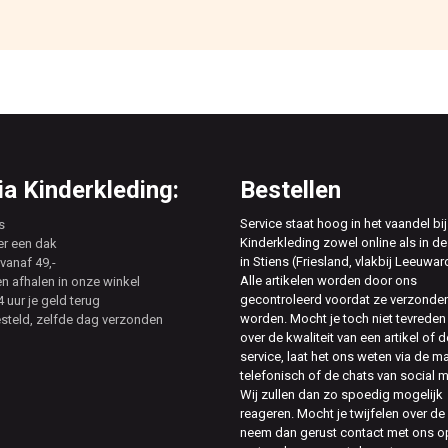
a Kinderkleding:
Bestellen
Service staat hoog in het vaandel bij
s
Kinderkleding zowel online als in de
er een dak
in Stiens (Friesland, vlakbij Leeuwar
vanaf 49,-
Alle artikelen worden door ons
en afhalen in onze winkel
gecontroleerd voordat ze verzonde
 uur je geld terug
worden. Mocht je toch niet tevreden 
esteld, zelfde dag verzonden
over de kwaliteit van een artikel of d
service, laat het ons weten via de ma
telefonisch of de chats van social 
Wij zullen dan zo spoedig mogelijk
reageren. Mocht je twijfelen over de
neem dan gerust contact met ons op