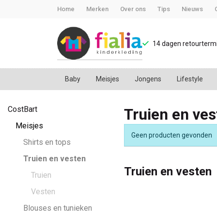
Home
Merken
Over ons
Tips
Nieuws
14 dagen retourtermi
Baby
Meisjes
Jongens
Lifestyle
Truien
CostBart
Truien en ves
en
Meisjes
Geen producten gevonden
vesten
Shirts en tops
Truien en vesten
-
Truien en vesten
Truien
FiaLia
Vesten
Blouses en tunieken