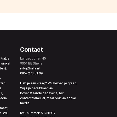
Contact
 FiaLia
Langebuorren 45
 winkel
9051 BE Stiens
den).
info@fialia.nl
085 - 273 51 09
n
zijn
Heb je een vraag? Wij helpen je graag!
e
Wij zijn bereikbaar via
il,
bovenstaande gegevens, het
media
contactformulier, maar ook via social
media.
 maat,
. Wij
KvK-nummer: 59758937