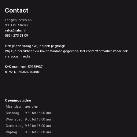
Contact
Langebuorren 45
9051 BE Stiens
info@fialia.nl
085 - 273 51 09
Heb je een vraag? Wij helpen je graag!
Wij zijn bereikbaar via bovenstaande gegevens, het contactformulier, maar ook
via social media.
KvK-nummer: 59758937
BTW: NL853632704B01
Openingstijden
Maandag
gesloten
Dinsdag
9.30 tot 18.00 uur
Woensdag
9.30 tot 18.00 uur
Donderdag
9.30 tot 18.00 uur
Vrijdag
9.30 tot 18.00 uur