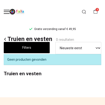
0
Gratis verzending vanaf € 49,95
Truien
Truien en vesten
0 resultaten
en
Filters
vesten
Geen producten gevonden
-
Truien en vesten
FiaLia
Kinderkleding