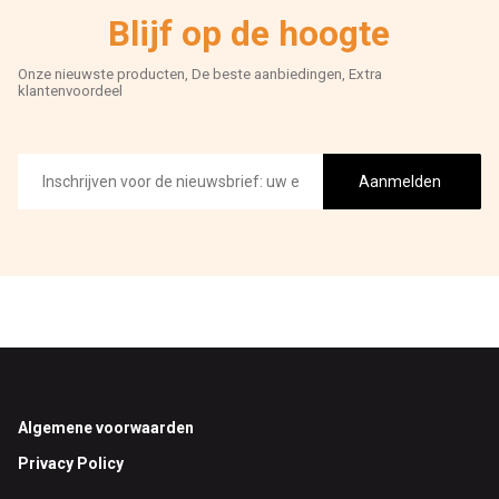
Blijf op de hoogte
Onze nieuwste producten, De beste aanbiedingen, Extra
klantenvoordeel
E-
mailadres
Aanmelden
Footer
Algemene voorwaarden
Privacy Policy