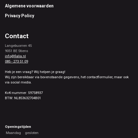
Footer
Algemene voorwaarden
Privacy Policy
Contact
Langebuorren 45
9051 BE Stiens
info@fialia.nl
085 - 273 51 09
Heb je een vraag? Wij helpen je graag!
Wij zijn bereikbaar via bovenstaande gegevens, het contactformulier, maar ook
via social media.
KvK-nummer: 59758937
BTW: NL853632704B01
Openingstijden
Maandag
gesloten