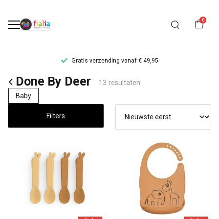
0
Gratis verzending vanaf € 49,95
Done
Done By Deer
13 resultaten
By
Baby
Deer
Filters
-
FiaLia
Kinderkleding