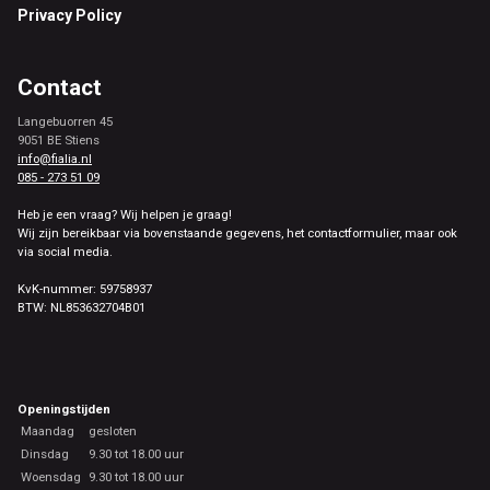
Privacy Policy
Contact
Langebuorren 45
9051 BE Stiens
info@fialia.nl
085 - 273 51 09
Heb je een vraag? Wij helpen je graag!
Wij zijn bereikbaar via bovenstaande gegevens, het contactformulier, maar ook
via social media.
KvK-nummer: 59758937
BTW: NL853632704B01
Openingstijden
Maandag
gesloten
Dinsdag
9.30 tot 18.00 uur
Woensdag
9.30 tot 18.00 uur