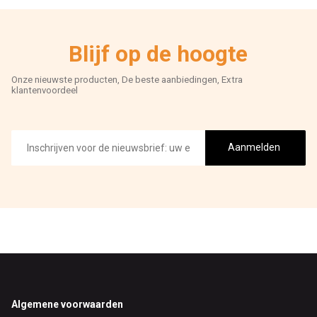
Blijf op de hoogte
Onze nieuwste producten, De beste aanbiedingen, Extra
klantenvoordeel
E-
mailadres
Aanmelden
Footer
Algemene voorwaarden