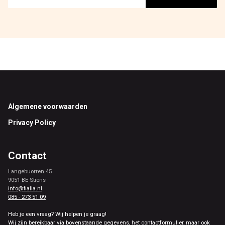
Footer
Algemene voorwaarden
Privacy Policy
Contact
Langebuorren 45
9051 BE Stiens
info@fialia.nl
085 - 273 51 09
Heb je een vraag? Wij helpen je graag!
Wij zijn bereikbaar via bovenstaande gegevens, het contactformulier, maar ook