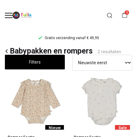
0
Gratis verzending vanaf € 49,95
Babypakken
Babypakken en rompers
2 resultaten
en
Filters
rompers
-
FiaLia
Kinderkleding
Nieuw
Sale