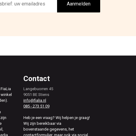
Aanmelden
Contact
 FiaLia
Langebuorren 45
 winkel
9051 BE Stiens
den).
info@fialia.nl
085 - 273 51 09
n
zijn
Heb je een vraag? Wij helpen je graag!
e
Wij zijn bereikbaar via
il,
bovenstaande gegevens, het
media
contactformulier, maar ook via social