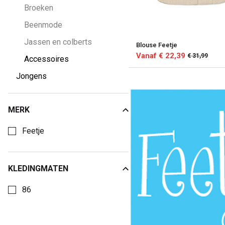
Broeken
Beenmode
Jassen en colberts
Blouse Feetje
Vanaf € 22,39
€ 31,99
Accessoires
Jongens
MERK
Kies een Merk om op te filteren
Feetje
KLEDINGMATEN
Kies een Kledingmaten om op te filteren
86