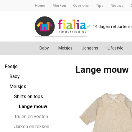
Home
Merken
Over ons
Tips
Nieuws
14 dagen retourtermi
Baby
Meisjes
Jongens
Lifestyle
Lange
Feetje
Lange mouw
mouw
Baby
-
Meisjes
Shirts en tops
FiaLia
Lange mouw
Kinderkleding
Truien en vesten
Jurken en rokken