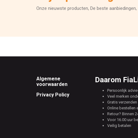
Onze nieuwste producten, De beste aanbiedingen, 
Footer
Daarom FiaLi
Algemene
voorwaarden
Persoonlijk advie
Privacy Policy
Veel merken ond
Gratis verzenden 
Online bestellen 
Retour? Binnen 24
Voor 16.00 uur b
Veilig betalen