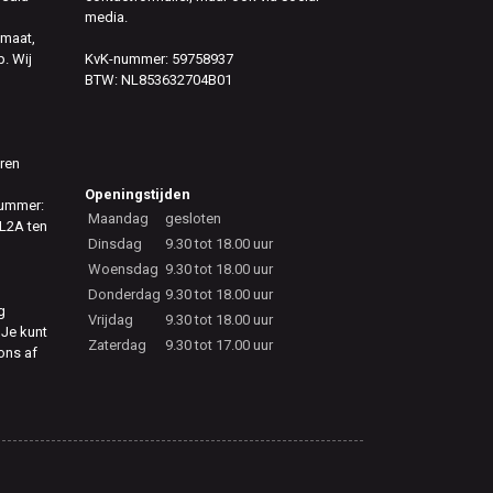
media.
 maat,
. Wij
KvK-nummer: 59758937
BTW: NL853632704B01
eren
Openingstijden
nummer:
Maandag
gesloten
L2A ten
Dinsdag
9.30 tot 18.00 uur
Woensdag
9.30 tot 18.00 uur
Donderdag
9.30 tot 18.00 uur
g
Vrijdag
9.30 tot 18.00 uur
 Je kunt
Zaterdag
9.30 tot 17.00 uur
 ons af