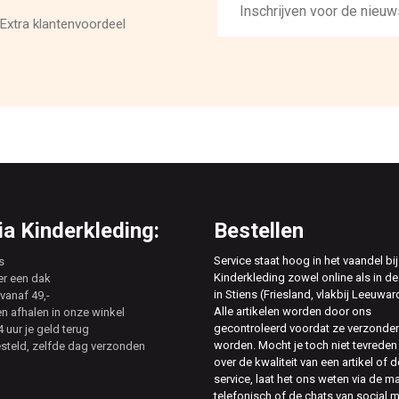
mailadres
Extra klantenvoordeel
a Kinderkleding:
Bestellen
Service staat hoog in het vaandel bij
s
Kinderkleding zowel online als in de
er een dak
in Stiens (Friesland, vlakbij Leeuwar
vanaf 49,-
Alle artikelen worden door ons
en afhalen in onze winkel
gecontroleerd voordat ze verzonde
 uur je geld terug
worden. Mocht je toch niet tevreden 
esteld, zelfde dag verzonden
over de kwaliteit van een artikel of d
service, laat het ons weten via de ma
telefonisch of de chats van social 