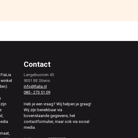
Contact
 FiaLia
Langebuorren 45
 winkel
9051 BE Stiens
den).
info@fialia.nl
085 - 273 51 09
n
zijn
Heb je een vraag? Wij helpen je graag!
e
Wij zijn bereikbaar via
il,
bovenstaande gegevens, het
media
contactformulier, maar ook via social
media.
 maat,