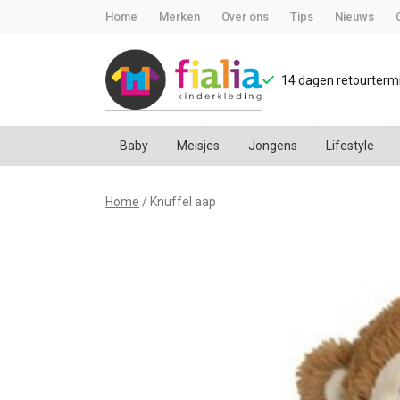
Home
Merken
Over ons
Tips
Nieuws
14 dagen retourtermi
Baby
Meisjes
Jongens
Lifestyle
Knuffel
Home
Knuffel aap
aap
-
FiaLia
Kinderkleding