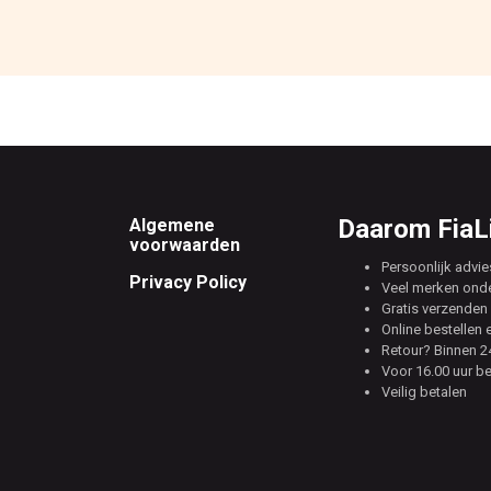
Footer
Daarom FiaLi
Algemene
voorwaarden
Persoonlijk advie
Privacy Policy
Veel merken ond
Gratis verzenden 
Online bestellen 
Retour? Binnen 24
Voor 16.00 uur b
Veilig betalen