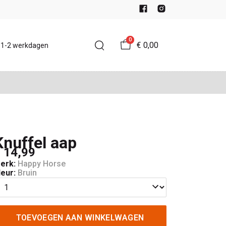
0
€ 0,00
d 1-2 werkdagen
Knuffel aap
 14,99
erk:
Happy Horse
leur:
Bruin
TOEVOEGEN AAN WINKELWAGEN