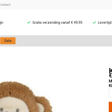
Contact
jn
Gratis verzending vanaf € 49,95
Levertij
Sale
€
M
K