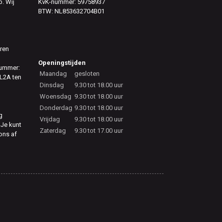
. Wij
KvK-nummer: 59758937
BTW: NL853632704B01
eren
Openingstijden
nummer:
Maandag
gesloten
L2A ten
Dinsdag
9.30 tot 18.00 uur
Woensdag
9.30 tot 18.00 uur
Donderdag
9.30 tot 18.00 uur
g
Vrijdag
9.30 tot 18.00 uur
 Je kunt
Zaterdag
9.30 tot 17.00 uur
 ons af