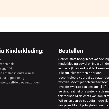
a Kinderkleding:
Bestellen
Service staat hoog in het vaandel bij
s
Kinderkleding zowel online als in de
er een dak
in Stiens (Friesland, vlakbij Leeuwar
vanaf 49,-
Alle artikelen worden door ons
en afhalen in onze winkel
gecontroleerd voordat ze verzonde
 uur je geld terug
worden. Mocht je toch niet tevreden 
esteld, zelfde dag verzonden
over de kwaliteit van een artikel of d
service, laat het ons weten via de ma
telefonisch of de chats van social 
Wij zullen dan zo spoedig mogelijk
reageren. Mocht je twijfelen over de