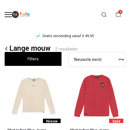
0
Gratis verzending vanaf € 49,95
Lange
Lange mouw
2 resultaten
mouw
Filters
-
FiaLia
Kinderkleding
Nieuw
Sale