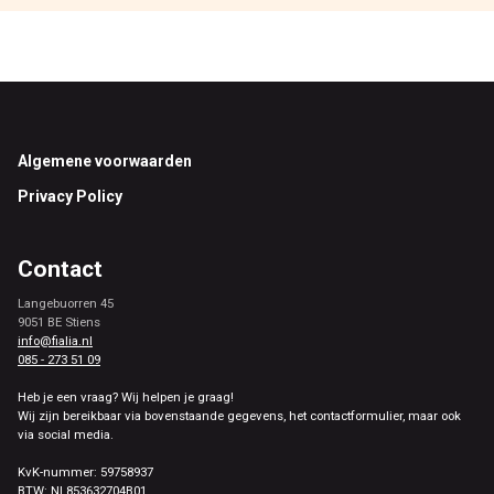
Footer
Algemene voorwaarden
Privacy Policy
Contact
Langebuorren 45
9051 BE Stiens
info@fialia.nl
085 - 273 51 09
Heb je een vraag? Wij helpen je graag!
Wij zijn bereikbaar via bovenstaande gegevens, het contactformulier, maar ook
via social media.
KvK-nummer: 59758937
BTW: NL853632704B01