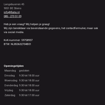
Langebuorren 45
9051 BE Stiens
info@fialia.nl
085 - 273 51 09
Heb je een vraag? Wij helpen je graag!
Wij zijn bereikbaar via bovenstaande gegevens, het contactformulier, maar ook
via social media.
KvK-nummer: 59758937
BTW: NL853632704B01
Openingstijden
Maandag
gesloten
Dinsdag
9.30 tot 18.00 uur
Woensdag
9.30 tot 18.00 uur
Donderdag
9.30 tot 18.00 uur
Vrijdag
9.30 tot 18.00 uur
Zaterdag
9.30 tot 17.00 uur