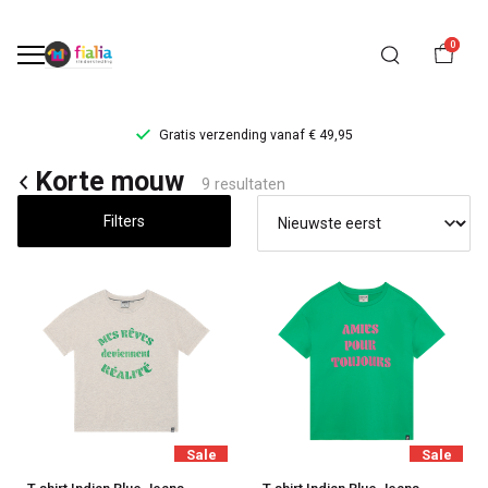
0
Gratis verzending vanaf € 49,95
Korte
Korte mouw
9 resultaten
mouw
Filters
-
FiaLia
Kinderkleding
Sale
Sale