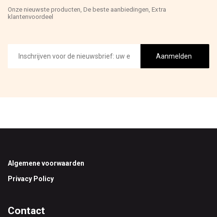
Onze nieuwste producten, De beste aanbiedingen, Extra
klantenvoordeel
E-
mailadres
Aanmelden
Footer
Algemene voorwaarden
Privacy Policy
Contact