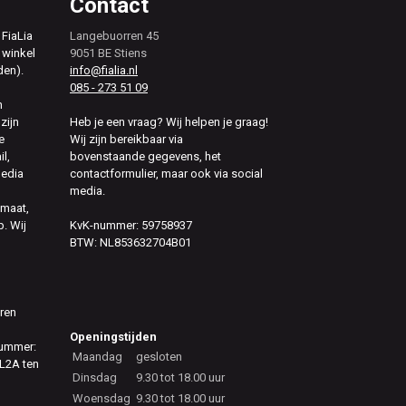
Contact
 FiaLia
Langebuorren 45
 winkel
9051 BE Stiens
den).
info@fialia.nl
085 - 273 51 09
n
zijn
Heb je een vraag? Wij helpen je graag!
e
Wij zijn bereikbaar via
il,
bovenstaande gegevens, het
media
contactformulier, maar ook via social
media.
 maat,
. Wij
KvK-nummer: 59758937
BTW: NL853632704B01
eren
Openingstijden
nummer:
Maandag
gesloten
L2A ten
Dinsdag
9.30 tot 18.00 uur
Woensdag
9.30 tot 18.00 uur