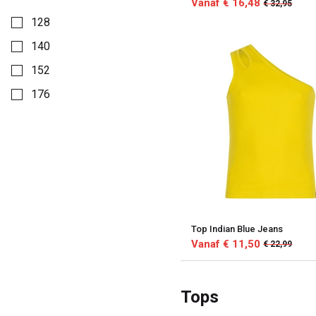
Vanaf € 16,48
€ 32,95
Kies een Kledingmaten om op te filteren
128
140
152
176
Top Indian Blue Jeans
Vanaf € 11,50
€ 22,99
Tops