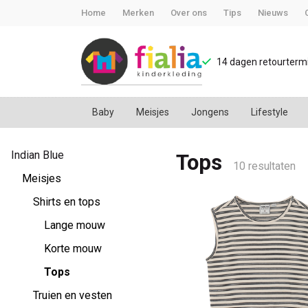
Home
Merken
Over ons
Tips
Nieuws
14 dagen retourtermi
Baby
Meisjes
Jongens
Lifestyle
Tops
Indian Blue
Tops
-
10 resultaten
Meisjes
FiaLia
Shirts en tops
Lange mouw
Kinderkleding
Korte mouw
Tops
Truien en vesten