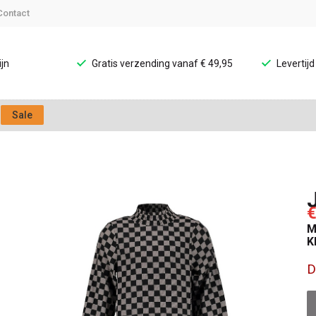
Contact
jn
Gratis verzending vanaf € 49,95
Levertij
Sale
€
M
K
D