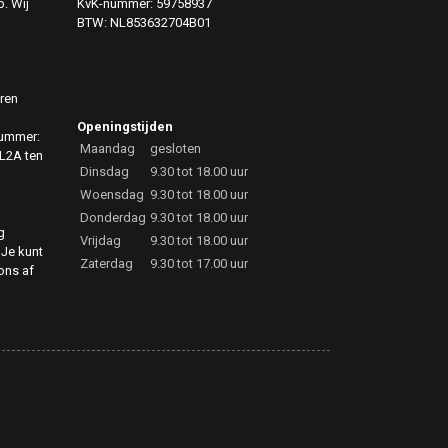
. Wij
KvK-nummer: 59758937
BTW: NL853632704B01
eren
Openingstijden
nummer:
Maandag
gesloten
L2A ten
Dinsdag
9.30 tot 18.00 uur
Woensdag
9.30 tot 18.00 uur
Donderdag
9.30 tot 18.00 uur
g
Vrijdag
9.30 tot 18.00 uur
 Je kunt
Zaterdag
9.30 tot 17.00 uur
 ons af