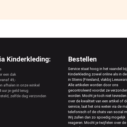
a Kinderkleding:
Bestellen
Service staat hoog in het vaandel bij
s
Kinderkleding zowel online als in de
er een dak
in Stiens (Friesland, vlakbij Leeuwar
vanaf 49,-
Alle artikelen worden door ons
en afhalen in onze winkel
gecontroleerd voordat ze verzonde
 uur je geld terug
worden. Mocht je toch niet tevreden 
esteld, zelfde dag verzonden
over de kwaliteit van een artikel of d
service, laat het ons weten via de ma
telefonisch of de chats van social 
Wij zullen dan zo spoedig mogelijk
reageren. Mocht je twijfelen over de