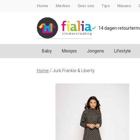
Home
Merken
Over ons
Tips
Nieuws
14 dagen retourtermi
Baby
Meisjes
Jongens
Lifestyle
Jurk
Home
Jurk Frankie & Liberty
Frankie
&
Liberty
-