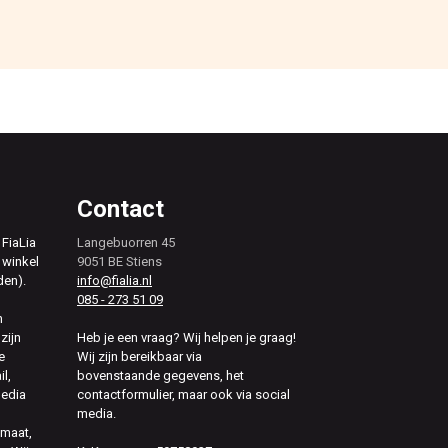
Contact
 FiaLia
Langebuorren 45
 winkel
9051 BE Stiens
den).
info@fialia.nl
085 - 273 51 09
n
zijn
Heb je een vraag? Wij helpen je graag!
e
Wij zijn bereikbaar via
il,
bovenstaande gegevens, het
media
contactformulier, maar ook via social
media.
 maat,