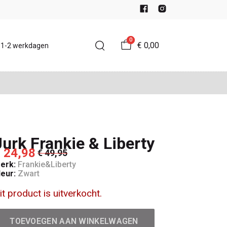
0
€ 0,00
d 1-2 werkdagen
Jurk Frankie & Liberty
 24,98
€ 49,95
erk:
Frankie&Liberty
leur:
Zwart
it product is uitverkocht.
TOEVOEGEN AAN WINKELWAGEN