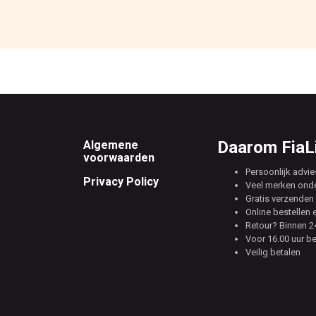
Footer
Daarom FiaLi
Algemene
voorwaarden
Persoonlijk advie
Privacy Policy
Veel merken ond
Gratis verzenden 
Online bestellen 
Retour? Binnen 24
Voor 16.00 uur b
Veilig betalen