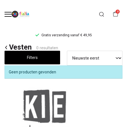
0
Gratis verzending vanaf € 49,95
Vesten
Vesten
0 resultaten
-
Filters
FiaLia
Geen producten gevonden
Kinderkleding