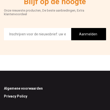
Blijf op de hoogte
Onze nieuwste producten, De beste aanbiedingen, Extra
klantenvoordeel
E-
mailadres
Aanmelden
Footer
Algemene voorwaarden
Privacy Policy