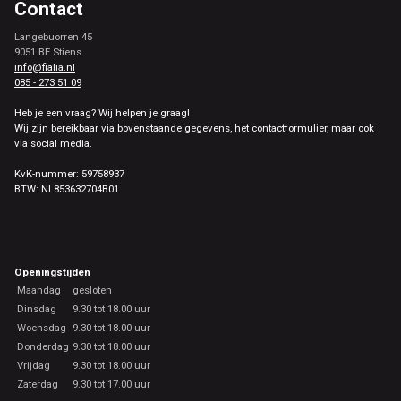
Contact
Langebuorren 45
9051 BE Stiens
info@fialia.nl
085 - 273 51 09
Heb je een vraag? Wij helpen je graag!
Wij zijn bereikbaar via bovenstaande gegevens, het contactformulier, maar ook
via social media.
KvK-nummer: 59758937
BTW: NL853632704B01
Openingstijden
Maandag
gesloten
Dinsdag
9.30 tot 18.00 uur
Woensdag
9.30 tot 18.00 uur
Donderdag
9.30 tot 18.00 uur
Vrijdag
9.30 tot 18.00 uur
Zaterdag
9.30 tot 17.00 uur