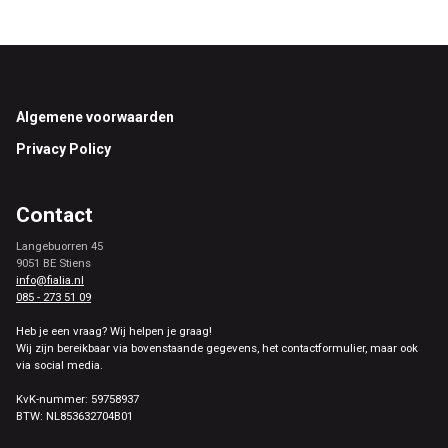
Footer
Algemene voorwaarden
Privacy Policy
Contact
Langebuorren 45
9051 BE Stiens
info@fialia.nl
085 - 273 51 09
Heb je een vraag? Wij helpen je graag!
Wij zijn bereikbaar via bovenstaande gegevens, het contactformulier, maar ook
via social media.
KvK-nummer: 59758937
BTW: NL853632704B01