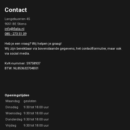
Contact
Langebuorren 45
9051 BE Stiens
info@fialia.nl
085 - 273 51 09
Heb je een vraag? Wij helpen je graag!
Wij zijn bereikbaar via bovenstaande gegevens, het contactformulier, maar ook
via social media.
KvK-nummer: 59758937
BTW: NL853632704B01
Openingstijden
Maandag
gesloten
Dinsdag
9.30 tot 18.00 uur
Woensdag
9.30 tot 18.00 uur
Donderdag
9.30 tot 18.00 uur
Vrijdag
9.30 tot 18.00 uur