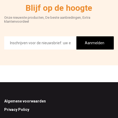
Blijf op de hoogte
Onze nieuwste producten, De beste aanbiedingen, Extra
klantenvoordeel
E-
mailadres
Aanmelden
Footer
Algemene voorwaarden
Privacy Policy