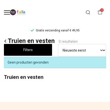
0
Gratis verzending vanaf € 49,95
Truien
Truien en vesten
0 resultaten
en
Filters
vesten
Geen producten gevonden
-
Truien en vesten
FiaLia
Kinderkleding