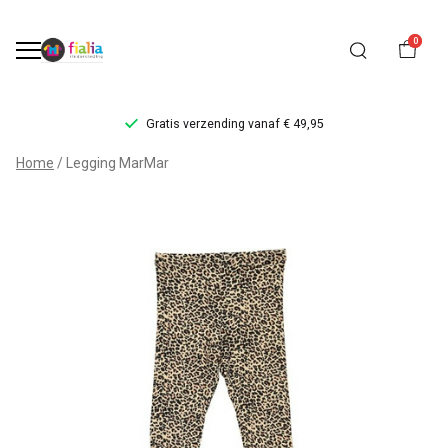
0
Gratis verzending vanaf € 49,95
Legging
Home
Legging MarMar
MarMar
-
FiaLia
Kinderkleding