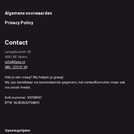
Footer
Algemene voorwaarden
Privacy Policy
Contact
Langebuorren 45
9051 BE Stiens
info@fialia.nl
085 - 273 51 09
Heb je een vraag? Wij helpen je graag!
Wij zijn bereikbaar via bovenstaande gegevens, het contactformulier, maar ook
via social media.
KvK-nummer: 59758937
BTW: NL853632704B01
Openingstijden