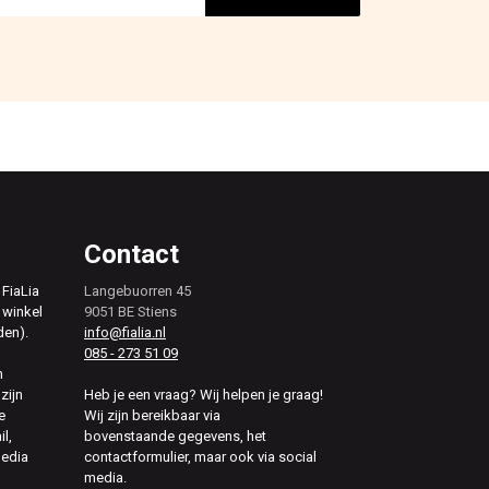
Contact
 FiaLia
Langebuorren 45
 winkel
9051 BE Stiens
den).
info@fialia.nl
085 - 273 51 09
n
zijn
Heb je een vraag? Wij helpen je graag!
e
Wij zijn bereikbaar via
il,
bovenstaande gegevens, het
media
contactformulier, maar ook via social
media.