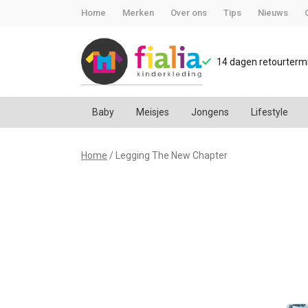
Home
Merken
Over ons
Tips
Nieuws
14 dagen retourtermi
Baby
Meisjes
Jongens
Lifestyle
Legging
Home
Legging The New Chapter
The
New
Chapter
-