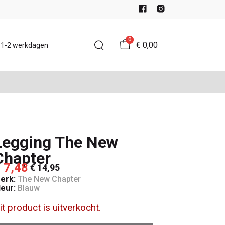
0
€ 0,00
d 1-2 werkdagen
Legging The New
Chapter
 7,48
€ 14,95
erk:
The New Chapter
leur:
Blauw
it product is uitverkocht.