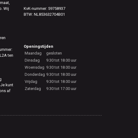
 maat,
. Wij
KvK-nummer: 59758937
BTW: NL853632704B01
eren
Openingstijden
nummer:
Maandag
gesloten
L2A ten
Dinsdag
9.30 tot 18.00 uur
Woensdag
9.30 tot 18.00 uur
Donderdag
9.30 tot 18.00 uur
g
Vrijdag
9.30 tot 18.00 uur
 Je kunt
Zaterdag
9.30 tot 17.00 uur
 ons af