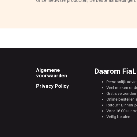
Onze nieuwste producten, De beste aanbiedingen, 
Footer
Daarom FiaLi
Algemene
voorwaarden
Persoonlijk advie
Privacy Policy
Veel merken ond
Gratis verzenden 
Online bestellen 
Retour? Binnen 24
Voor 16.00 uur b
Veilig betalen