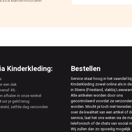
Extra klantenvoordeel
a Kinderkleding:
Bestellen
Service staat hoog in het vaandel bij
s
Kinderkleding zowel online als in de
er een dak
in Stiens (Friesland, vlakbij Leeuwar
vanaf 49,-
Alle artikelen worden door ons
en afhalen in onze winkel
gecontroleerd voordat ze verzonde
 uur je geld terug
worden. Mocht je toch niet tevreden 
esteld, zelfde dag verzonden
over de kwaliteit van een artikel of d
service, laat het ons weten via de ma
telefonisch of de chats van social 
Wij zullen dan zo spoedig mogelijk