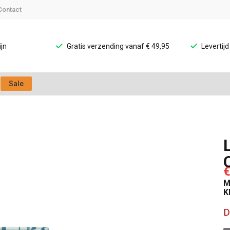
Contact
jn
Gratis verzending vanaf € 49,95
Levertij
Sale
€
M
K
D