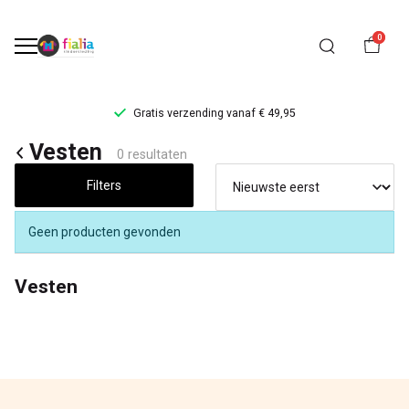
0
Gratis verzending vanaf € 49,95
Vesten
Vesten
0 resultaten
-
Filters
FiaLia
Geen producten gevonden
Kinderkleding
Vesten