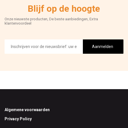
Blijf op de hoogte
Onze nieuwste producten, De beste aanbiedingen, Extra
klantenvoordeel
E-
mailadres
Aanmelden
Footer
Algemene voorwaarden
Privacy Policy