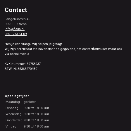
Contact
Langebuorren 45
9051 BE Stiens
info@fialia.nl
085 - 273 51 09
Heb je een vraag? Wij helpen je graag!
Wij zijn bereikbaar via bovenstaande gegevens, het contactformulier, maar ook
via social media.
KvK-nummer: 59758937
BTW: NL853632704B01
Openingstijden
Maandag
gesloten
Dinsdag
9.30 tot 18.00 uur
Woensdag
9.30 tot 18.00 uur
Donderdag
9.30 tot 18.00 uur
Vrijdag
9.30 tot 18.00 uur