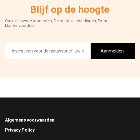
Blijf op de hoogte
Onze nieuwste producten, De beste aanbiedingen, Extra
klantenvoordeel
E-
mailadres
Aanmelden
Footer
Algemene voorwaarden
Privacy Policy