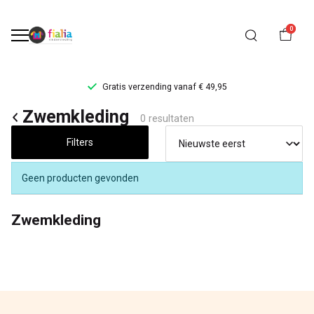
0
Gratis verzending vanaf € 49,95
Zwemkleding
Zwemkleding
0 resultaten
-
Filters
FiaLia
Geen producten gevonden
Kinderkleding
Zwemkleding