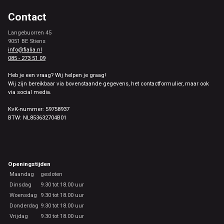
Contact
Langebuorren 45
9051 BE Stiens
info@fialia.nl
085 - 273 51 09
Heb je een vraag? Wij helpen je graag!
Wij zijn bereikbaar via bovenstaande gegevens, het contactformulier, maar ook
via social media.
KvK-nummer: 59758937
BTW: NL853632704B01
Openingstijden
Maandag
gesloten
Dinsdag
9.30 tot 18.00 uur
Woensdag
9.30 tot 18.00 uur
Donderdag
9.30 tot 18.00 uur
Vrijdag
9.30 tot 18.00 uur