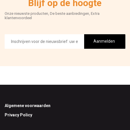
Blijf op de hoogte
Onze nieuwste producten, De beste aanbiedingen, Extra
klantenvoordeel
E-
mailadres
Aanmelden
Footer
Algemene voorwaarden
Privacy Policy