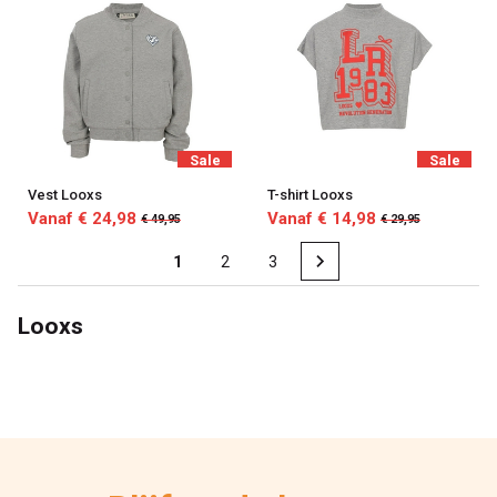
Sale
Sale
Vest Looxs
T-shirt Looxs
Vanaf € 24,98
Vanaf € 14,98
€ 49,95
€ 29,95
1
2
3
Looxs