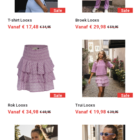
Sale
Sale
T-shirt Looxs
Broek Looxs
Vanaf € 17,48
Vanaf € 29,98
€ 34,95
€ 59,95
Sale
Sale
Rok Looxs
Trui Looxs
Vanaf € 34,98
Vanaf € 19,98
€ 69,95
€ 39,95