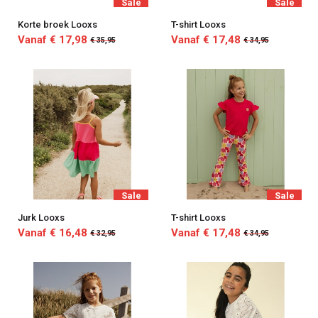
Sale
Sale
Korte broek Looxs
T-shirt Looxs
Vanaf € 17,98
Vanaf € 17,48
€ 35,95
€ 34,95
Sale
Sale
Jurk Looxs
T-shirt Looxs
Vanaf € 16,48
Vanaf € 17,48
€ 32,95
€ 34,95