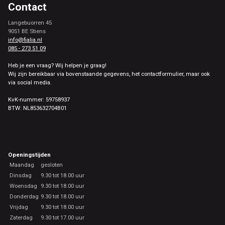
Contact
Langebuorren 45
9051 BE Stiens
info@fialia.nl
085 - 273 51 09
Heb je een vraag? Wij helpen je graag!
Wij zijn bereikbaar via bovenstaande gegevens, het contactformulier, maar ook
via social media.
KvK-nummer: 59758937
BTW: NL853632704B01
Openingstijden
Maandag
gesloten
Dinsdag
9.30 tot 18.00 uur
Woensdag
9.30 tot 18.00 uur
Donderdag
9.30 tot 18.00 uur
Vrijdag
9.30 tot 18.00 uur
Zaterdag
9.30 tot 17.00 uur