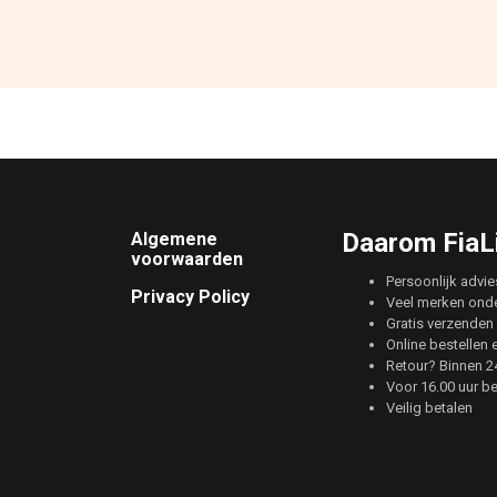
Footer
Daarom FiaLi
Algemene
voorwaarden
Persoonlijk advie
Privacy Policy
Veel merken ond
Gratis verzenden 
Online bestellen 
Retour? Binnen 24
Voor 16.00 uur b
Veilig betalen