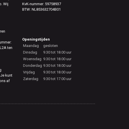
. Wij
KvK-nummer: 59758937
BTW: NL853632704B01
eren
Openingstijden
nummer:
Maandag
gesloten
L2A ten
Dinsdag
9.30 tot 18.00 uur
Woensdag
9.30 tot 18.00 uur
Donderdag
9.30 tot 18.00 uur
g
Vrijdag
9.30 tot 18.00 uur
 Je kunt
Zaterdag
9.30 tot 17.00 uur
 ons af