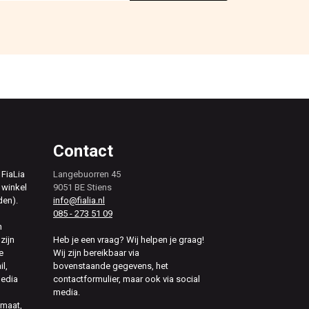
Contact
 FiaLia
Langebuorren 45
 winkel
9051 BE Stiens
den).
info@fialia.nl
085 - 273 51 09
n
zijn
Heb je een vraag? Wij helpen je graag!
e
Wij zijn bereikbaar via
il,
bovenstaande gegevens, het
media
contactformulier, maar ook via social
media.
 maat,