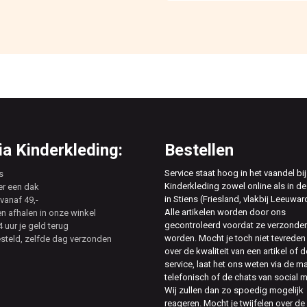
a Kinderkleding:
Bestellen
Service staat hoog in het vaandel bij
s
Kinderkleding zowel online als in de
er een dak
in Stiens (Friesland, vlakbij Leeuwar
vanaf 49,-
Alle artikelen worden door ons
en afhalen in onze winkel
gecontroleerd voordat ze verzonde
 uur je geld terug
worden. Mocht je toch niet tevreden 
esteld, zelfde dag verzonden
over de kwaliteit van een artikel of d
service, laat het ons weten via de ma
telefonisch of de chats van social 
Wij zullen dan zo spoedig mogelijk
reageren. Mocht je twijfelen over de