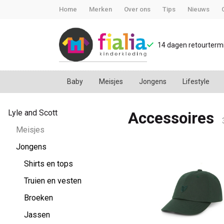
Home
Merken
Over ons
Tips
Nieuws
14 dagen retourtermi
Baby
Meisjes
Jongens
Lifestyle
Accessoires
Lyle and Scott
Accessoires
-
Meisjes
FiaLia
Jongens
Shirts en tops
Kinderkleding
Truien en vesten
Broeken
Jassen