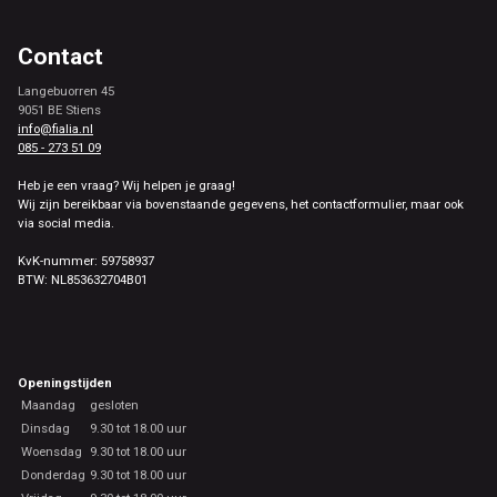
Contact
Langebuorren 45
9051 BE Stiens
info@fialia.nl
085 - 273 51 09
Heb je een vraag? Wij helpen je graag!
Wij zijn bereikbaar via bovenstaande gegevens, het contactformulier, maar ook
via social media.
KvK-nummer: 59758937
BTW: NL853632704B01
Openingstijden
Maandag
gesloten
Dinsdag
9.30 tot 18.00 uur
Woensdag
9.30 tot 18.00 uur
Donderdag
9.30 tot 18.00 uur