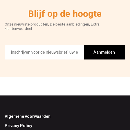
Blijf op de hoogte
Onze nieuwste producten, De beste aanbiedingen, Extra
klantenvoordeel
E-
mailadres
Aanmelden
Footer
Algemene voorwaarden
Privacy Policy