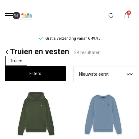
0
Gratis verzending vanaf € 49,95
Truien
Truien en vesten
29 resultaten
en
Truien
vesten
Filters
-
FiaLia
Kinderkleding