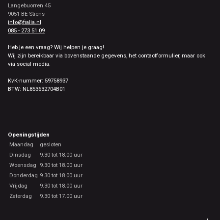
Langebuorren 45
9051 BE Stiens
info@fialia.nl
085 - 273 51 09
Heb je een vraag? Wij helpen je graag!
Wij zijn bereikbaar via bovenstaande gegevens, het contactformulier, maar ook
via social media.
KvK-nummer: 59758937
BTW: NL853632704B01
Openingstijden
Maandag
gesloten
Dinsdag
9.30 tot 18.00 uur
Woensdag
9.30 tot 18.00 uur
Donderdag
9.30 tot 18.00 uur
Vrijdag
9.30 tot 18.00 uur
Zaterdag
9.30 tot 17.00 uur