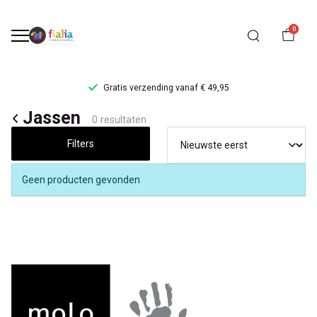
0
Gratis verzending vanaf € 49,95
Jassen
Jassen
0 resultaten
-
Filters
FiaLia
Geen producten gevonden
Kinderkleding