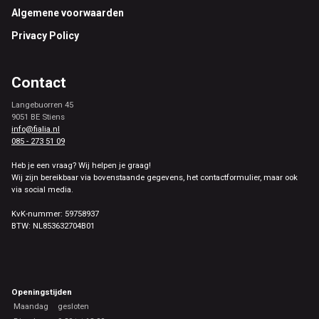
Footer
Algemene voorwaarden
Privacy Policy
Contact
Langebuorren 45
9051 BE Stiens
info@fialia.nl
085 - 273 51 09
Heb je een vraag? Wij helpen je graag!
Wij zijn bereikbaar via bovenstaande gegevens, het contactformulier, maar ook
via social media.
KvK-nummer: 59758937
BTW: NL853632704B01
Openingstijden
Maandag
gesloten