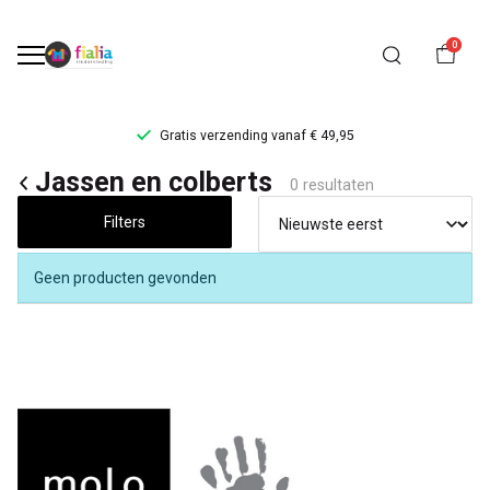
0
Gratis verzending vanaf € 49,95
Jassen
Jassen en colberts
0 resultaten
en
Filters
colberts
Geen producten gevonden
-
FiaLia
Kinderkleding