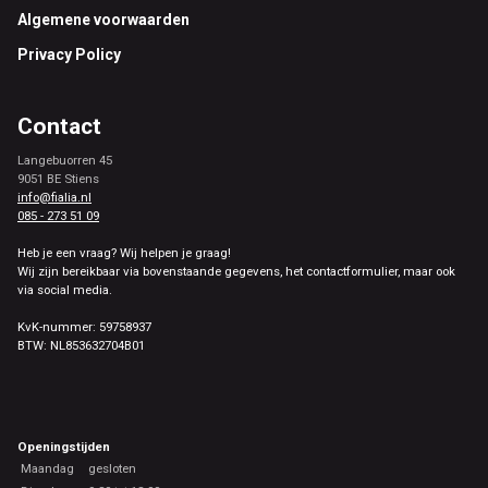
Footer
Algemene voorwaarden
Privacy Policy
Contact
Langebuorren 45
9051 BE Stiens
info@fialia.nl
085 - 273 51 09
Heb je een vraag? Wij helpen je graag!
Wij zijn bereikbaar via bovenstaande gegevens, het contactformulier, maar ook
via social media.
KvK-nummer: 59758937
BTW: NL853632704B01
Openingstijden
Maandag
gesloten