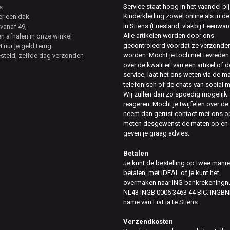
Service staat hoog in het vaandel bij
s
Kinderkleding zowel online als in de
er een dak
in Stiens (Friesland, vlakbij Leeuwar
vanaf 49,-
Alle artikelen worden door ons
en afhalen in onze winkel
gecontroleerd voordat ze verzonde
 uur je geld terug
worden. Mocht je toch niet tevreden 
esteld, zelfde dag verzonden
over de kwaliteit van een artikel of d
service, laat het ons weten via de ma
telefonisch of de chats van social 
Wij zullen dan zo spoedig mogelijk
reageren. Mocht je twijfelen over de
neem dan gerust contact met ons op
meten desgewenst de maten op en
geven je graag advies.
Betalen
Je kunt de bestelling op twee mani
betalen, met iDEAL of je kunt het
overmaken naar ING bankrekening
NL43 INGB 0006 3463 44 BIC: INGBN
name van FiaLia te Stiens.
Verzendkosten