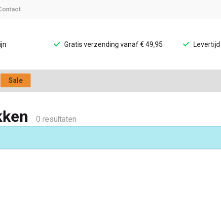
Contact
jn
Gratis verzending vanaf € 49,95
Levertij
Sale
kken
0 resultaten