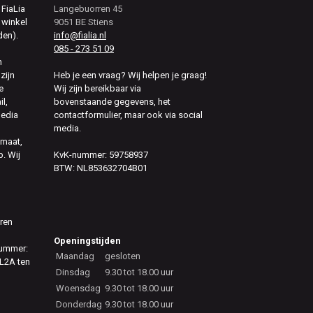
 FiaLia
Langebuorren 45
 winkel
9051 BE Stiens
den).
info@fialia.nl
085 - 273 51 09
n
zijn
Heb je een vraag? Wij helpen je graag!
e
Wij zijn bereikbaar via
il,
bovenstaande gegevens, het
media
contactformulier, maar ook via social
media.
 maat,
. Wij
KvK-nummer: 59758937
BTW: NL853632704B01
eren
Openingstijden
nummer:
Maandag
gesloten
L2A ten
Dinsdag
9.30 tot 18.00 uur
Woensdag
9.30 tot 18.00 uur
Donderdag
9.30 tot 18.00 uur