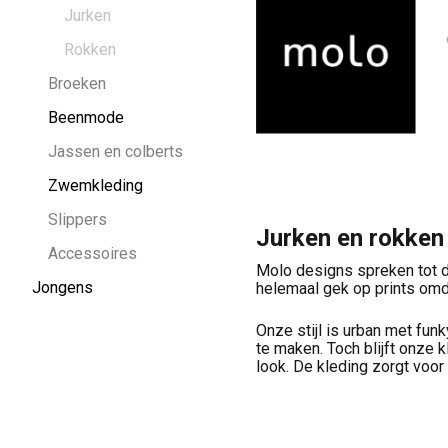
Kinderkleding
Jurken
Rokken
Broeken
Beenmode
Jassen en colberts
Zwemkleding
Slippers
Jurken en rokken
Accessoires
Molo designs spreken tot de
Jongens
helemaal gek op prints omda
Onze stijl is urban met fun
te maken. Toch blijft onze 
look. De kleding zorgt voor