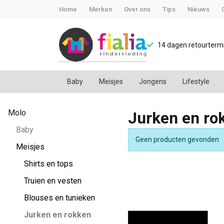
Home
Merken
Over ons
Tips
Nieuws
14 dagen retourtermi
Baby
Meisjes
Jongens
Lifestyle
Jurken
Molo
Jurken en ro
en
Baby
Geen producten gevonden
rokken
Meisjes
Shirts en tops
-
Truien en vesten
FiaLia
Blouses en tunieken
Jurken en rokken