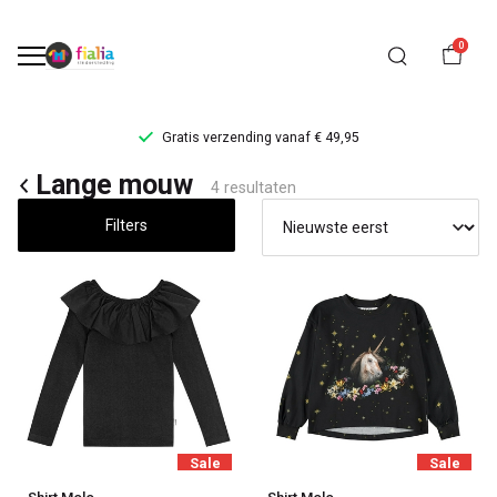
0
Gratis verzending vanaf € 49,95
Lange
Lange mouw
4 resultaten
mouw
Filters
-
FiaLia
Kinderkleding
Sale
Sale