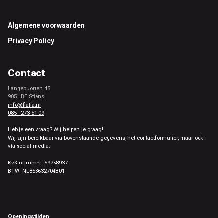
Footer
Algemene voorwaarden
Privacy Policy
Contact
Langebuorren 45
9051 BE Stiens
info@fialia.nl
085 - 273 51 09
Heb je een vraag? Wij helpen je graag!
Wij zijn bereikbaar via bovenstaande gegevens, het contactformulier, maar ook
via social media.
KvK-nummer: 59758937
BTW: NL853632704B01
Openingstijden