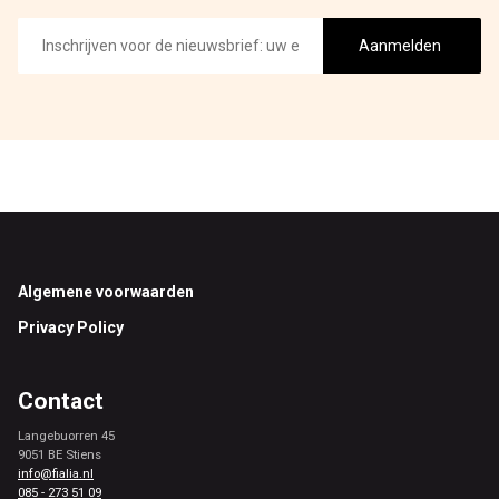
E-
mailadres
Aanmelden
Footer
Algemene voorwaarden
Privacy Policy
Contact
Langebuorren 45
9051 BE Stiens
info@fialia.nl
085 - 273 51 09