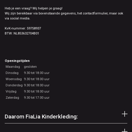
Heb je een vraag? Wij helpen je graag!
Wij zijn bereikbaar via bovenstaande gegevens, het contactformulier, maar ook
via social media.
KvK-nummer: 59758937
BTW: NL853632704B01
Openingstijden
Maandag
gesloten
Dinsdag
9.30 tot 18.00 uur
Woensdag
9.30 tot 18.00 uur
Donderdag
9.30 tot 18.00 uur
Vrijdag
9.30 tot 18.00 uur
Zaterdag
9.30 tot 17.00 uur
Daarom FiaLia Kinderkleding: