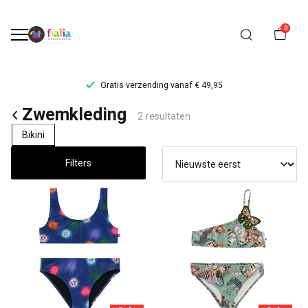
0
Gratis verzending vanaf € 49,95
Zwemkleding
Zwemkleding
2 resultaten
-
Bikini
FiaLia
Filters
Kinderkleding