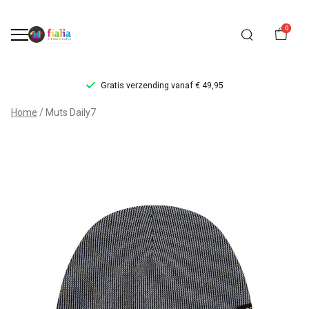
0
Gratis verzending vanaf € 49,95
Muts
Home
Muts Daily7
Daily7
-
FiaLia
Kinderkleding