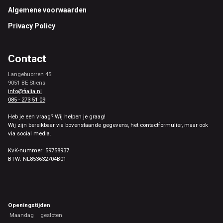
Footer
Algemene voorwaarden
Privacy Policy
Contact
Langebuorren 45
9051 BE Stiens
info@fialia.nl
085 - 273 51 09
Heb je een vraag? Wij helpen je graag!
Wij zijn bereikbaar via bovenstaande gegevens, het contactformulier, maar ook
via social media.
KvK-nummer: 59758937
BTW: NL853632704B01
Openingstijden
Maandag
gesloten