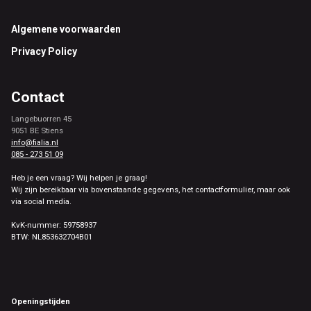
Footer
Algemene voorwaarden
Privacy Policy
Contact
Langebuorren 45
9051 BE Stiens
info@fialia.nl
085 - 273 51 09
Heb je een vraag? Wij helpen je graag!
Wij zijn bereikbaar via bovenstaande gegevens, het contactformulier, maar ook
via social media.
KvK-nummer: 59758937
BTW: NL853632704B01
Openingstijden