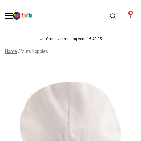
0
Gratis verzending vanaf € 49,95
Muts
Home
Muts Noppies
Noppies
-
FiaLia
Kinderkleding