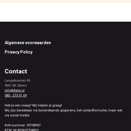
Footer
Algemene voorwaarden
Privacy Policy
Contact
Langebuorren 45
9051 BE Stiens
info@fialia.nl
085 - 273 51 09
Heb je een vraag? Wij helpen je graag!
Wij zijn bereikbaar via bovenstaande gegevens, het contactformulier, maar ook
via social media.
KvK-nummer: 59758937
BTW: NL853632704B01