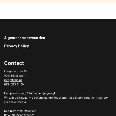
Footer
Algemene voorwaarden
Privacy Policy
Contact
Langebuorren 45
9051 BE Stiens
info@fialia.nl
085 - 273 51 09
Heb je een vraag? Wij helpen je graag!
Wij zijn bereikbaar via bovenstaande gegevens, het contactformulier, maar ook
via social media.
KvK-nummer: 59758937
BTW: NL853632704B01