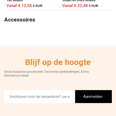
Tas NoBell
Shawl en muts NoBell
Vanaf € 12,50
Vanaf € 22,48
€ 24,99
€ 44,95
Accessoires
Blijf op de hoogte
Onze nieuwste producten, De beste aanbiedingen, Extra
klantenvoordeel
E-
mailadres
Aanmelden