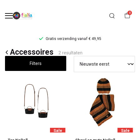
0
Gratis verzending vanaf € 49,95
Accessoires
Accessoires
2 resultaten
-
Filters
FiaLia
Kinderkleding
Sale
Sale