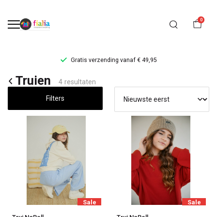
0
Gratis verzending vanaf € 49,95
Truien
Truien
4 resultaten
-
Filters
FiaLia
Kinderkleding
Sale
Sale