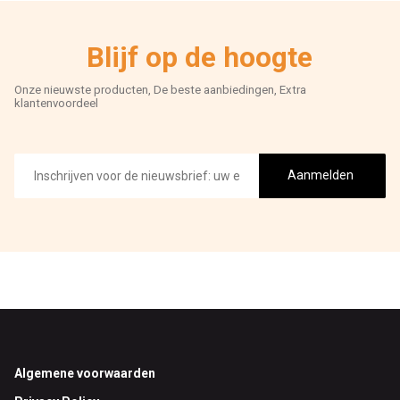
Blijf op de hoogte
Onze nieuwste producten, De beste aanbiedingen, Extra
klantenvoordeel
E-
mailadres
Aanmelden
Footer
Algemene voorwaarden