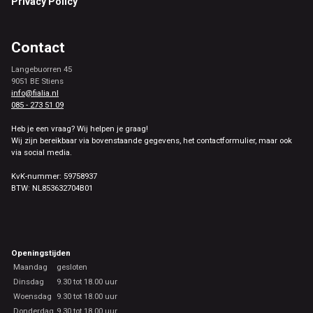
Privacy Policy
Contact
Langebuorren 45
9051 BE Stiens
info@fialia.nl
085 - 273 51 09
Heb je een vraag? Wij helpen je graag!
Wij zijn bereikbaar via bovenstaande gegevens, het contactformulier, maar ook
via social media.
KvK-nummer: 59758937
BTW: NL853632704B01
Openingstijden
Maandag
gesloten
Dinsdag
9.30 tot 18.00 uur
Woensdag
9.30 tot 18.00 uur
Donderdag
9.30 tot 18.00 uur