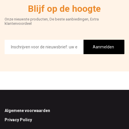
Blijf op de hoogte
Onze nieuwste producten, De beste aanbiedingen, Extra
klantenvoordeel
E-
mailadres
Aanmelden
Footer
Algemene voorwaarden
Privacy Policy