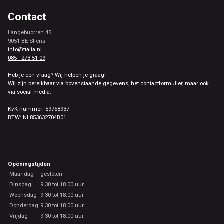
Contact
Langebuorren 45
9051 BE Stiens
info@fialia.nl
085 - 273 51 09
Heb je een vraag? Wij helpen je graag!
Wij zijn bereikbaar via bovenstaande gegevens, het contactformulier, maar ook
via social media.
KvK-nummer: 59758937
BTW: NL853632704B01
Openingstijden
Maandag
gesloten
Dinsdag
9.30 tot 18.00 uur
Woensdag
9.30 tot 18.00 uur
Donderdag
9.30 tot 18.00 uur
Vrijdag
9.30 tot 18.00 uur