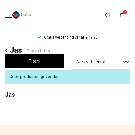
0
Gratis verzending vanaf € 49,95
Jas
Jas
0 resultaten
-
Filters
FiaLia
Geen producten gevonden
Kinderkleding
Jas