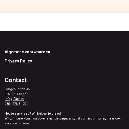
Footer
Algemene voorwaarden
Privacy Policy
Contact
Langebuorren 45
9051 BE Stiens
info@fialia.nl
085 - 273 51 09
Heb je een vraag? Wij helpen je graag!
Wij zijn bereikbaar via bovenstaande gegevens, het contactformulier, maar ook
via social media.