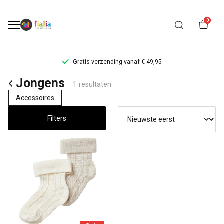
0
Gratis verzending vanaf € 49,95
Jongens
Jongens
1 resultaten
kleding
Accessoires
-
Filters
FiaLia
Kinderkleding