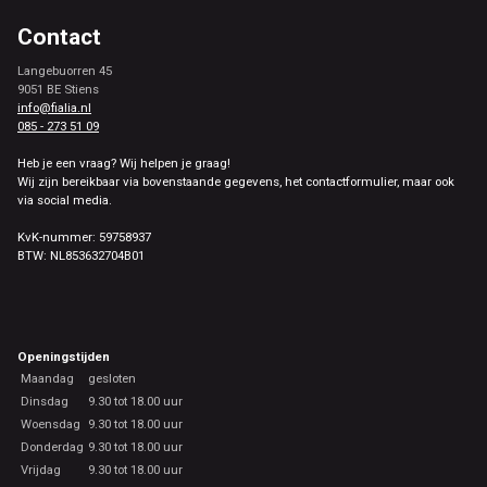
Contact
Langebuorren 45
9051 BE Stiens
info@fialia.nl
085 - 273 51 09
Heb je een vraag? Wij helpen je graag!
Wij zijn bereikbaar via bovenstaande gegevens, het contactformulier, maar ook
via social media.
KvK-nummer: 59758937
BTW: NL853632704B01
Openingstijden
Maandag
gesloten
Dinsdag
9.30 tot 18.00 uur
Woensdag
9.30 tot 18.00 uur
Donderdag
9.30 tot 18.00 uur
Vrijdag
9.30 tot 18.00 uur