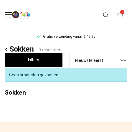
0
Gratis verzending vanaf € 49,95
Sokken
Sokken
0 resultaten
-
Filters
FiaLia
Geen producten gevonden
Kinderkleding
Sokken