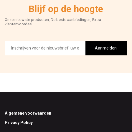
Blijf op de hoogte
Onze nieuwste producten, De beste aanbiedingen, Extra
klantenvoordeel
E-
mailadres
Aanmelden
Footer
Algemene voorwaarden
Privacy Policy