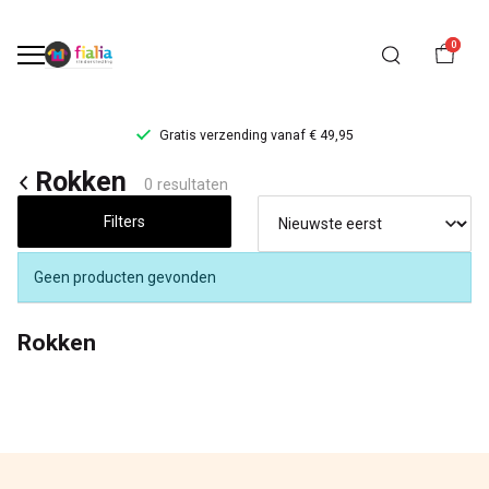
0
Gratis verzending vanaf € 49,95
Rokken
Rokken
0 resultaten
-
Filters
FiaLia
Geen producten gevonden
Kinderkleding
Rokken