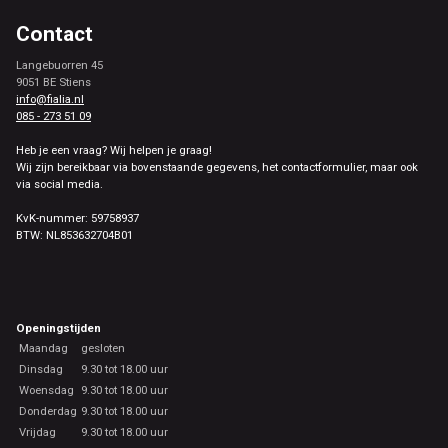
Contact
Langebuorren 45
9051 BE Stiens
info@fialia.nl
085 - 273 51 09
Heb je een vraag? Wij helpen je graag!
Wij zijn bereikbaar via bovenstaande gegevens, het contactformulier, maar ook
via social media.
KvK-nummer: 59758937
BTW: NL853632704B01
Openingstijden
Maandag
gesloten
Dinsdag
9.30 tot 18.00 uur
Woensdag
9.30 tot 18.00 uur
Donderdag
9.30 tot 18.00 uur
Vrijdag
9.30 tot 18.00 uur