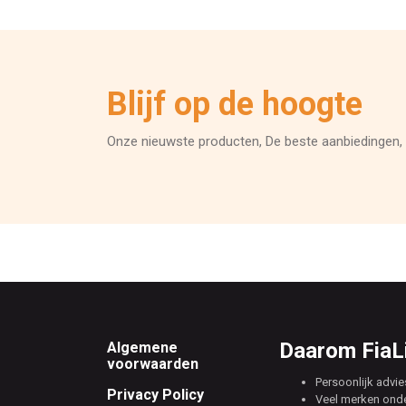
Blijf op de hoogte
Onze nieuwste producten, De beste aanbiedingen, 
Footer
Daarom FiaLi
Algemene
voorwaarden
Persoonlijk advie
Privacy Policy
Veel merken ond