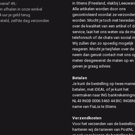
in Stiens (Friesland, vlakbij Leeuwar
vanaf 49,-
Alle artikelen worden door ons
en afhalen in onze winkel
gecontroleerd voordat ze verzonde
 uur je geld terug
worden. Mocht je toch niet tevreden 
esteld, zelfde dag verzonden
over de kwaliteit van een artikel of d
service, laat het ons weten via de ma
telefonisch of de chats van social 
Wij zullen dan zo spoedig mogelijk
reageren. Mocht je twijfelen over de
neem dan gerust contact met ons op
meten desgewenst de maten op en
geven je graag advies.
Betalen
Je kunt de bestelling op twee mani
betalen, met iDEAL of je kunt het
overmaken naar ING bankrekening
NL43 INGB 0006 3463 44 BIC: INGBN
name van FiaLia te Stiens.
Verzendkosten
Voor het verzenden van de bestellin
hanteren wij de tarieven van PostNL.