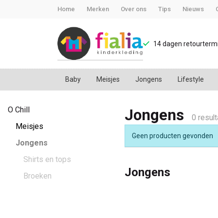
Home
Merken
Over ons
Tips
Nieuws
14 dagen retourtermi
Baby
Meisjes
Jongens
Lifestyle
Jongens
O Chill
Jongens
kleding
0 resul
Meisjes
Geen producten gevonden
-
Jongens
Shirts en tops
FiaLia
Jongens
Broeken
Kinderkleding