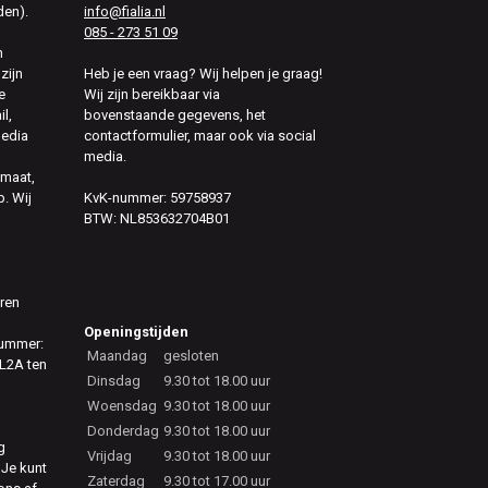
den).
info@fialia.nl
085 - 273 51 09
n
zijn
Heb je een vraag? Wij helpen je graag!
e
Wij zijn bereikbaar via
il,
bovenstaande gegevens, het
media
contactformulier, maar ook via social
media.
 maat,
. Wij
KvK-nummer: 59758937
BTW: NL853632704B01
eren
Openingstijden
nummer:
Maandag
gesloten
L2A ten
Dinsdag
9.30 tot 18.00 uur
Woensdag
9.30 tot 18.00 uur
Donderdag
9.30 tot 18.00 uur
g
Vrijdag
9.30 tot 18.00 uur
 Je kunt
Zaterdag
9.30 tot 17.00 uur