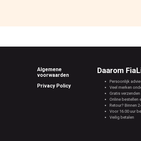
Footer
Daarom FiaLi
Algemene
voorwaarden
Persoonlijk advie
Privacy Policy
Veel merken ond
Gratis verzenden 
Online bestellen 
Retour? Binnen 24
Voor 16.00 uur b
Veilig betalen