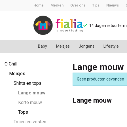
Home
Merken
Over ons
Tips
Nieuws
14 dagen retourtermi
Baby
Meisjes
Jongens
Lifestyle
Lange
O Chill
Lange mouw
mouw
Meisjes
Geen producten gevonden
-
Shirts en tops
Lange mouw
FiaLia
Lange mouw
Korte mouw
Kinderkleding
Tops
Truien en vesten