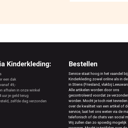
a Kinderkleding:
Bestellen
Service staat hoog in het vaandel bij
s
Kinderkleding zowel online als in de
er een dak
in Stiens (Friesland, vlakbij Leeuwar
vanaf 49,-
Alle artikelen worden door ons
en afhalen in onze winkel
gecontroleerd voordat ze verzonde
 uur je geld terug
worden. Mocht je toch niet tevreden 
esteld, zelfde dag verzonden
over de kwaliteit van een artikel of d
service, laat het ons weten via de ma
telefonisch of de chats van social 
Wij zullen dan zo spoedig mogelijk
reageren. Mocht je twijfelen over de