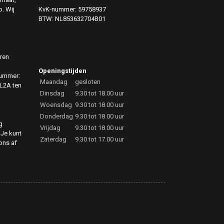
. Wij
KvK-nummer: 59758937
BTW: NL853632704B01
eren
Openingstijden
nummer:
Maandag
gesloten
L2A ten
Dinsdag
9.30 tot 18.00 uur
Woensdag
9.30 tot 18.00 uur
Donderdag
9.30 tot 18.00 uur
g
Vrijdag
9.30 tot 18.00 uur
 Je kunt
Zaterdag
9.30 tot 17.00 uur
 ons af