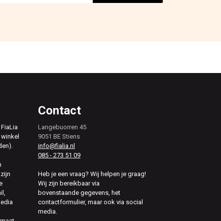
Contact
 FiaLia
Langebuorren 45
 winkel
9051 BE Stiens
den).
info@fialia.nl
085 - 273 51 09
n
zijn
Heb je een vraag? Wij helpen je graag!
e
Wij zijn bereikbaar via
il,
bovenstaande gegevens, het
media
contactformulier, maar ook via social
media.
 maat,