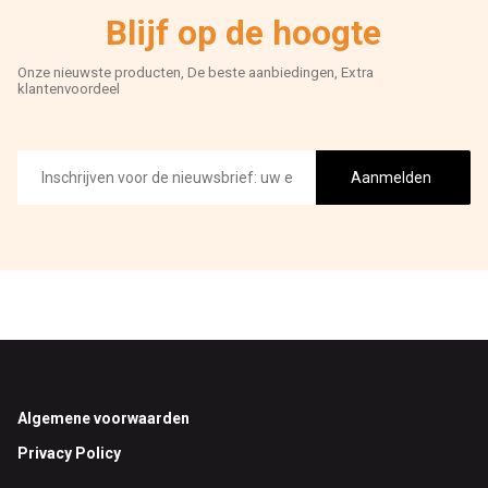
Blijf op de hoogte
Onze nieuwste producten, De beste aanbiedingen, Extra
klantenvoordeel
E-
mailadres
Aanmelden
Footer
Algemene voorwaarden
Privacy Policy