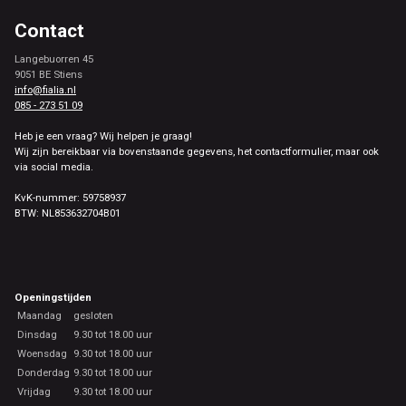
Contact
Langebuorren 45
9051 BE Stiens
info@fialia.nl
085 - 273 51 09
Heb je een vraag? Wij helpen je graag!
Wij zijn bereikbaar via bovenstaande gegevens, het contactformulier, maar ook
via social media.
KvK-nummer: 59758937
BTW: NL853632704B01
Openingstijden
Maandag
gesloten
Dinsdag
9.30 tot 18.00 uur
Woensdag
9.30 tot 18.00 uur
Donderdag
9.30 tot 18.00 uur
Vrijdag
9.30 tot 18.00 uur