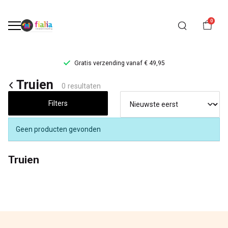
0
Gratis verzending vanaf € 49,95
Truien
Truien
0 resultaten
-
Filters
FiaLia
Geen producten gevonden
Kinderkleding
Truien