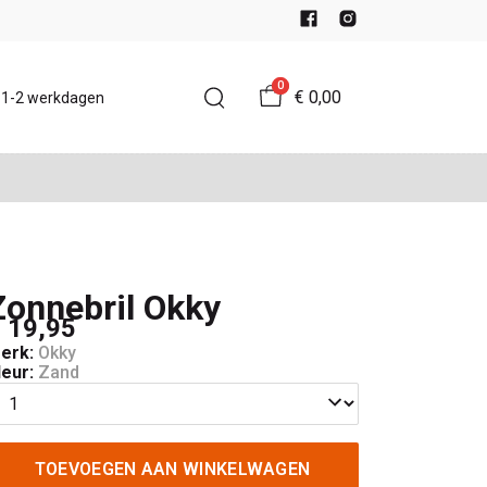
0
€ 0,00
d 1-2 werkdagen
Zonnebril Okky
 19,95
erk:
Okky
leur:
Zand
TOEVOEGEN AAN WINKELWAGEN