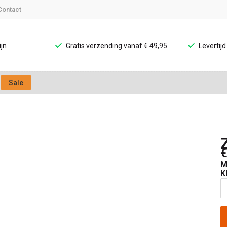
Contact
jn
Gratis verzending vanaf € 49,95
Levertij
Sale
€
M
K