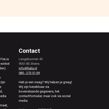
Contact
 FiaLia
Langebuorren 45
 winkel
9051 BE Stiens
den).
info@fialia.nl
085 - 273 51 09
n
zijn
Heb je een vraag? Wij helpen je graag!
e
Wij zijn bereikbaar via
il,
bovenstaande gegevens, het
media
contactformulier, maar ook via social
media.
 maat,