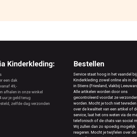
a Kinderkleding:
Bestellen
Service staat hoog in het vaandel bij
s
Kinderkleding zowel online als in de
er een dak
in Stiens (Friesland, vlakbij Leeuwar
vanaf 49,-
Alle artikelen worden door ons
en afhalen in onze winkel
gecontroleerd voordat ze verzonde
 uur je geld terug
worden. Mocht je toch niet tevreden 
esteld, zelfde dag verzonden
over de kwaliteit van een artikel of d
service, laat het ons weten via de ma
telefonisch of de chats van social 
Wij zullen dan zo spoedig mogelijk
reageren. Mocht je twijfelen over de