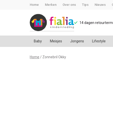
Home
Merken
Over ons
Tips
Nieuws
14 dagen retourtermi
Baby
Meisjes
Jongens
Lifestyle
Zonnebril
Home
Zonnebril Okky
Okky
-
FiaLia
Kinderkleding