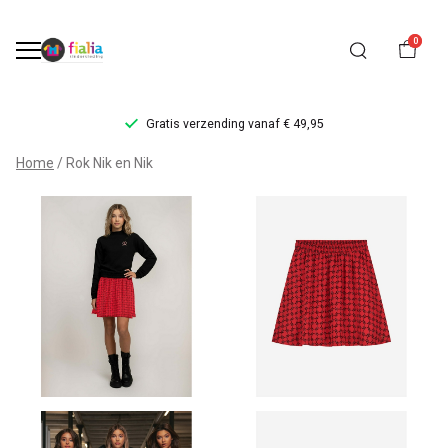
0
Gratis verzending vanaf € 49,95
Rok
Home
Rok Nik en Nik
Nik
en
Nik
-
FiaLia
Kinderkleding