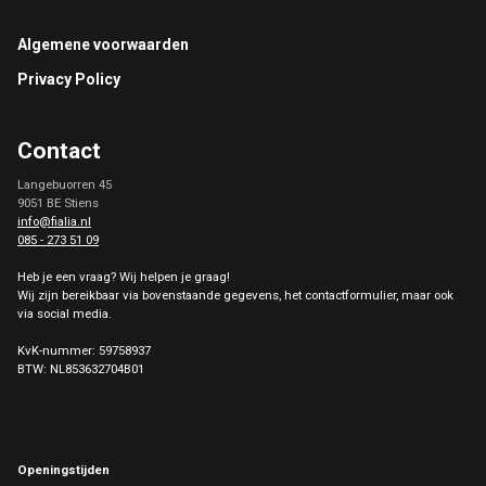
Footer
Algemene voorwaarden
Privacy Policy
Contact
Langebuorren 45
9051 BE Stiens
info@fialia.nl
085 - 273 51 09
Heb je een vraag? Wij helpen je graag!
Wij zijn bereikbaar via bovenstaande gegevens, het contactformulier, maar ook
via social media.
KvK-nummer: 59758937
BTW: NL853632704B01
Openingstijden