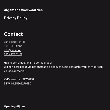
Footer
Algemene voorwaarden
Privacy Policy
Contact
Langebuorren 45
9051 BE Stiens
info@fialia.nl
085 - 273 51 09
Heb je een vraag? Wij helpen je graag!
Wij zijn bereikbaar via bovenstaande gegevens, het contactformulier, maar ook
via social media.
KvK-nummer: 59758937
BTW: NL853632704B01
Openingstijden