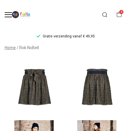
0
Gratis verzending vanaf € 49,95
Rok
Home
Rok NoBell
NoBell
-
FiaLia
Kinderkleding